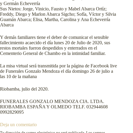
y Germán Echeverría
Sus Nietos: Jorge, Vinicio, Fausto y Mabel Abarca Ortíz;
Freddy, Diego y Marlon Abarca Sigcho; Sofía, Víctor y Silvia
Guamán Abarca; Elisa, Martha, Carolina y Ana Echeverría
Abarca
Y demás familiares tiene el deber de comunicar el sensible
fallecimiento acaecido el día lunes 20 de Julio de 2020, sus
restos mortales fueron despedidos y enterrados en el
Cementerio General de Chambo en la intimidad familiar.
La misa virtual será transmitida por la página de Facebook live
de Funerales Gonzalo Mendoza el día domingo 26 de julio a
las 10 de la mañana
Riobamba, julio del 2020.
FUNERALES GONZALO MENDOZA CIA. LTDA.
RIOBAMBA ESPAÑA Y OLMEDO TELF. 032944608
0992829095
Deja un comentario
Tu dirección de correo electrónico no será publicada.
Los campos