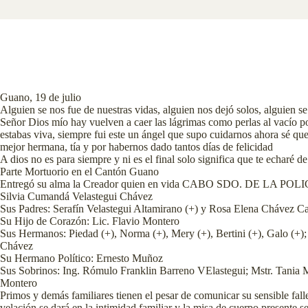
Guano, 19 de julio
Alguien se nos fue de nuestras vidas, alguien nos dejó solos, alguien se
Señor Dios mío hay vuelven a caer las lágrimas como perlas al vacío p
estabas viva, siempre fui este un ángel que supo cuidarnos ahora sé qu
mejor hermana, tía y por habernos dado tantos días de felicidad
A dios no es para siempre y ni es el final solo significa que te echaré
Parte Mortuorio en el Cantón Guano
Entregó su alma la Creador quien en vida CABO SDO. DE LA PO
Silvia Cumandá Velastegui Chávez
Sus Padres: Serafín Velastegui Altamirano (+) y Rosa Elena Chávez Ca
Su Hijo de Corazón: Lic. Flavio Montero
Sus Hermanos: Piedad (+), Norma (+), Mery (+), Bertini (+), Galo (+);
Chávez
Su Hermano Político: Ernesto Muñoz
Sus Sobrinos: Ing. Rómulo Franklin Barreno VElastegui; Mstr. Tania 
Montero
Primos y demás familiares tienen el pesar de comunicar su sensible fal
velación se dará en la intimidad familiar y la misa de cuerpo presente s