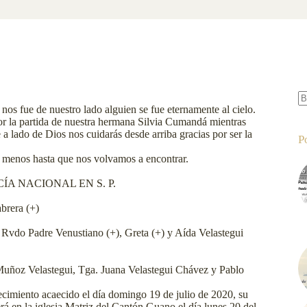
 nos fue de nuestro lado alguien se fue eternamente al cielo.
S
or la partida de nuestra hermana Silvia Cumandá mientras
re
e a lado de Dios nos cuidarás desde arriba gracias
por ser la
P
 de menos hasta que nos volvamos a encontrar.
LICÍA NACIONAL EN S. P.
brera (+)
 Rvdo Padre Venustiano (+), Greta (+) y Aída Velastegui
Muñoz Velastegui, Tga. Juana Velastegui Chávez y Pablo
lecimiento acaecido el día domingo 19 de julio de 2020, su
erá en la iglesia Matriz del Cantón Guano el día lunes 20 del