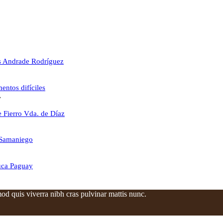
s Andrade Rodríguez
entos difíciles
7
 Fierro Vda. de Díaz
 Samaniego
uca Paguay
od quis viverra nibh cras pulvinar mattis nunc.