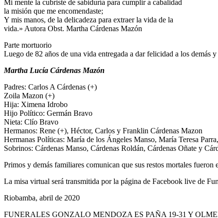
Mi mente la cubriste de sabiduría para cumplir a cabalidad
la misión que me encomendaste;
Y mis manos, de la delicadeza para extraer la vida de la
vida.» Autora Obst. Martha Cárdenas Mazón
Parte mortuorio
Luego de 82 años de una vida entregada a dar felicidad a los demás y 
Martha Lucía Cárdenas Mazón
Padres: Carlos A Cárdenas (+)
Zoila Mazon (+)
Hija: Ximena Idrobo
Hijo Político: Germán Bravo
Nieta: Clío Bravo
Hermanos: Rene (+), Héctor, Carlos y Franklin Cárdenas Mazon
Hermanas Políticas: María de los Ángeles Manso, María Teresa Parra,
Sobrinos: Cárdenas Manso, Cárdenas Roldán, Cárdenas Oñate y Cár
Primos y demás familiares comunican que sus restos mortales fueron 
La misa virtual será transmitida por la página de Facebook live de F
Riobamba, abril de 2020
FUNERALES GONZALO MENDOZA ES PAÑA 19-31 Y OLMEDO 