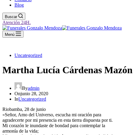
Blog
Buscar
Atención 24H.
Menú
Uncategorized
Martha Lucía Cárdenas Mazón
By
admin
On
junio 28, 2020
In
Uncategorized
Riobamba, 28 de junio
«Señor, Amo del Universo, escucha mi oración para
agradecerte por mi presencia en esta tierra dispuesta por ti.
Mi corazón le inundaste de bondad para contemplar la
armonía de la vida;