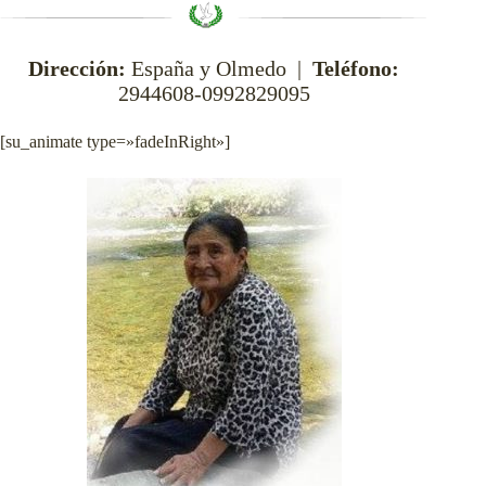
Dirección:
España y Olmedo |
Teléfono:
2944608-0992829095
[su_animate type=»fadeInRight»]