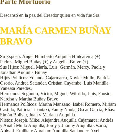
Parte Mortuorio
Descansó en la paz del Creador quien en vida fue Sra.
MARÍA CARMEN BUÑAY
BRAVO
Su Esposo: Ángel Humberto Auquilla Huilcarema (+)
Padres: Miguel Buñay (+) y Angelita Bravo (+)
Sus Hijos: Miguel, María, Luis, Germán, Mercy, Paola y
Jonathan Auquilla Buñay
Hijos Políticos: Yolanda Cajarmarca, Xavier Mullo, Patricia
Osorio, Andrea Satander, Cristian Cayambe, Luis Mantilla,
Vanessa Paredes.
Hermanos: Segundo, Víctor, Miguel, Wilfrido, Luis, Fausto,
Narcisa y Martha Buñay Bravo
Hermanos Políticos: Martha Manzano, Isabel Romero, Miriam
Castillo, Patricia Tipantaxi, Fanny Naula, Oscar García, Elías,
Simón Bolívar, Juan y Mariana Auquilla.
Nietos: Joseph, Mike, Alejandra Auquilla Cajamarca; Andrés
y Anahí Mullo Auquilla; Jordy y Jhonny Auquilla Osorio;
Abigail, Emilita y Abraham Auquilla Santander; Axel