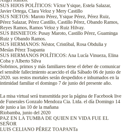
SUS HIJOS POLÍTICOS: Víctor Ysique, Estela Salazar,
Javier Ortega, Clara Veloz y Mery Castillo
SUS NIETOS: Maroto Pérez, Ysique Pérez, Pérez Ruiz,
Pérez Salazar, Pérez Castillo, Castillo Pérez, Obando Ramos,
Reyes Ramos, Ramos Veloz y Ruiz Hilvay.
SUS BISNIETOS: Pusay Maroto, Castillo Pérez, Guaminga
Ruiz y Obando Ramos.
SUS HERMANOS: Néstor, Cristóbal, Rosa Obdulia y
Mesías Pérez Toapanta
SUS HERMANOS POLÍTICOS: Ana Lucía Vinueza, Elina
Coba y Alberto Silva
Sobrinos, primos y más familiares tiene el deber de comunicar
el sensible fallecimiento acaecido el día Sábado 06 de junio de
2020. sus restos mortales serán despedidos e inhumados en la
intimidad familiar el domingo 7 de junio del presente año.
La misa virtual será transmitida por la página de Facebook live
de Funerales Gonzalo Mendoza Cia. Ltda. el día Domingo 14
de junio a las 10 de la mañana
Riobamba, junio del 2020
PAZ EN LA TUMBA DE QUIEN EN VIDA FUE EL
SEÑOR
LUIS CELIANO PÉREZ TOAPANTa