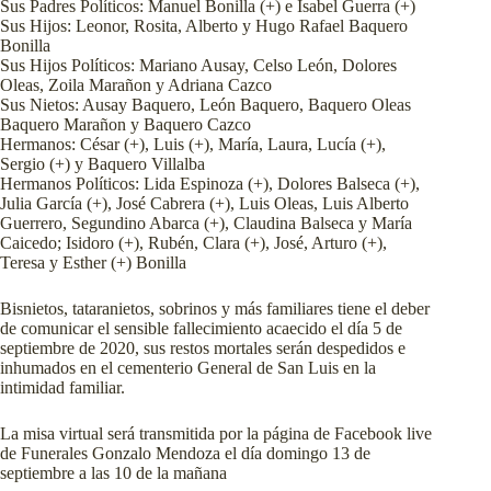
Sus Padres Políticos: Manuel Bonilla (+) e Isabel Guerra (+)
Sus Hijos: Leonor, Rosita, Alberto y Hugo Rafael Baquero
Bonilla
Sus Hijos Políticos: Mariano Ausay, Celso León, Dolores
Oleas, Zoila Marañon y Adriana Cazco
Sus Nietos: Ausay Baquero, León Baquero, Baquero Oleas
Baquero Marañon y Baquero Cazco
Hermanos: César (+), Luis (+), María, Laura, Lucía (+),
Sergio (+) y Baquero Villalba
Hermanos Políticos: Lida Espinoza (+), Dolores Balseca (+),
Julia García (+), José Cabrera (+), Luis Oleas, Luis Alberto
Guerrero, Segundino Abarca (+), Claudina Balseca y María
Caicedo; Isidoro (+), Rubén, Clara (+), José, Arturo (+),
Teresa y Esther (+) Bonilla
Bisnietos, tataranietos, sobrinos y más familiares tiene el deber
de comunicar el sensible fallecimiento acaecido el día 5 de
septiembre de 2020, sus restos mortales serán despedidos e
inhumados en el cementerio General de San Luis en la
intimidad familiar.
La misa virtual será transmitida por la página de Facebook live
de Funerales Gonzalo Mendoza el día domingo 13 de
septiembre a las 10 de la mañana