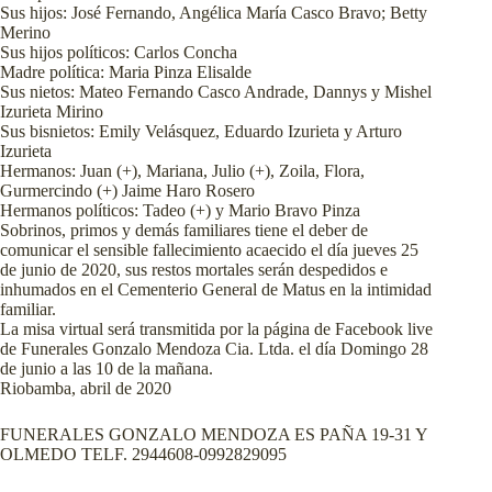
Sus hijos: José Fernando, Angélica María Casco Bravo; Betty
Merino
Sus hijos políticos: Carlos Concha
Madre política: Maria Pinza Elisalde
Sus nietos: Mateo Fernando Casco Andrade, Dannys y Mishel
Izurieta Mirino
Sus bisnietos: Emily Velásquez, Eduardo Izurieta y Arturo
Izurieta
Hermanos: Juan (+), Mariana, Julio (+), Zoila, Flora,
Gurmercindo (+) Jaime Haro Rosero
Hermanos políticos: Tadeo (+) y Mario Bravo Pinza
Sobrinos, primos y demás familiares tiene el deber de
comunicar el sensible fallecimiento acaecido el día jueves 25
de junio de 2020, sus restos mortales serán despedidos e
inhumados en el Cementerio General de Matus en la intimidad
familiar.
La misa virtual será transmitida por la página de Facebook live
de Funerales Gonzalo Mendoza Cia. Ltda. el día Domingo 28
de junio a las 10 de la mañana.
Riobamba, abril de 2020
FUNERALES GONZALO MENDOZA ES PAÑA 19-31 Y
OLMEDO TELF. 2944608-0992829095