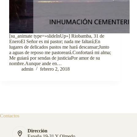
[su_animate type=»slideInUp»] Riobamba, 31 de
EneroEl Señor es mi pastor; nada me faltará;En
lugares de delicados pastos me hará descansar;Junto
a aguas de reposo me pastoreará.Confortará mi alma;
Me guiará por sendas de justiciaPor amor de su
nombre.Aunque ande en…
admin
febrero 2, 2018
Contactos
Dirección
España 19-31 Y Olmedo