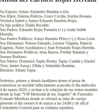
Su Esposo: Arturo Alejandro Bautista León.
Sus Hijos: Zulema Patricia, Grace Cecilia, Karina Rosana,
Verónica Isabel y Arturo Eduardo Bautista Rojas.
Su hija política: Dalila Recalde.
Sus Padres: Eduardo Rojas Pumares (+) y Anita Judith
Heredia.
Sus Padres Políticos: Arturo Bautista Pérez (+) y Rosa León.
Sus Hermanos: Nelson Eduardo, Leonor Virginia, Patricio
Eugenio, Nube Auxiliadora y Juan Fernando Rojas Heredia.
Sus Hermanos Políticos: Irma Barros, Freddy Bautista y
Susana Burbano.
Sus Nietos: Dominick Tapia; Ronny Tapia; Camila y Daniel
Toro; James Ausay; Albita y Sebastián Bautista.
Bisnieto: Atham Tapia.
Sobrinos, primos y demás familiares tienen el pesar de
comunicar su sensible fallecimiento acaecido el día miércoles
4 de marzo 2020, e invitan a la velación de sus restos mortales
desde la Sala “VIP Memorial de los Ángeles” de Funerales
Gonzalo Mendoza donde se oficiará su misa de cuerpo
presente el día viernes 6 de marzo a las 14:00 y de allí al
Cementerio General para su cristiana sepultura.